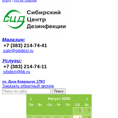
Вход
|
Регистрация
Магазин:
+7 (383) 214-74-41
sale@sibdezi.ru
Услуги
:
+7 (383) 214-74-11
sibdezi@bk.ru
ул. Дуси Ковальчук 179/3
Заказать обратный звонок
Поиск
Август 2026
«
»
Пн
Вт
Ср
Чт
Пт
Сб
Вс
1
2