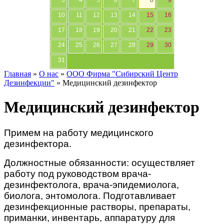
3
4
5
6
7
8
9
10
11
12
13
14
15
16
17
18
19
20
21
22
23
24
25
26
27
28
29
30
31
Главная
»
О нас
»
ООО Фирма "Сибирский Центр
Дезинфекции"
»
Медицинский дезинфектор
Медицинский дезинфектор
Примем на работу медицинского
дезинфектора.
Должностные обязанности:
осуществляет
работу под руководством врача-
дезинфектолога, врача-эпидемиолога,
биолога, энтомолога. Подготавливает
дезинфекционные растворы, препараты,
приманки, инвентарь, аппаратуру для